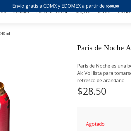
Envío gratis a CDMX y EDOMEX a partir de
$
500.00
NDA
KOSAKO
PARÍS DE NOCHE
MOJITO
BINGO
GATIL
340 ml
París de Noche 
París de Noche es una b
Alc Vol lista para tomar
refresco de arándano
$
28.50
Agotado