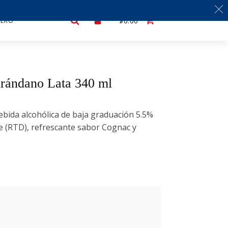
LERO
$
0.00
Arándano Lata 340 ml
ebida alcohólica de baja graduación 5.5%
se (RTD), refrescante sabor Cognac y