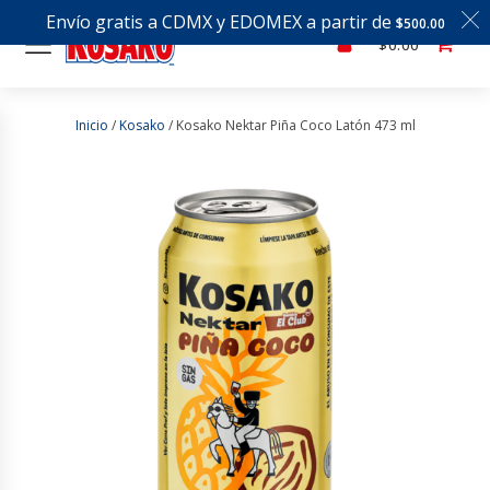
Envío gratis a CDMX y EDOMEX a partir de
$
500.00
$
0.00
Inicio
/
Kosako
/ Kosako Nektar Piña Coco Latón 473 ml