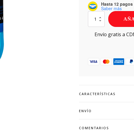
Hasta 12 pagos s
Saber más
Kosako
AÑA
Mora
Azul
3
Envío gratis a C
Litros
cantidad
CARACTERÍSTICAS
ENVÍO
COMENTARIOS