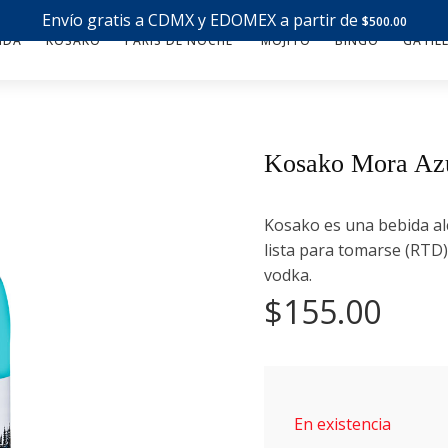
Envío gratis a CDMX y EDOMEX a partir de
$
500.00
NDA
KOSAKO
PARÍS DE NOCHE
MOJITO
BINGO
GATIL
Kosako Mora Azu
Kosako es una bebida alc
lista para tomarse (RTD
vodka.
$
155.00
En existencia