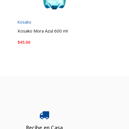
Kosako
Kosako
Kosako Mora Azul 600 ml
Kosako Uva Lat
$
45.00
$
31.00
AÑADIR AL CARRITO
LEER MÁS
Recibe en Casa