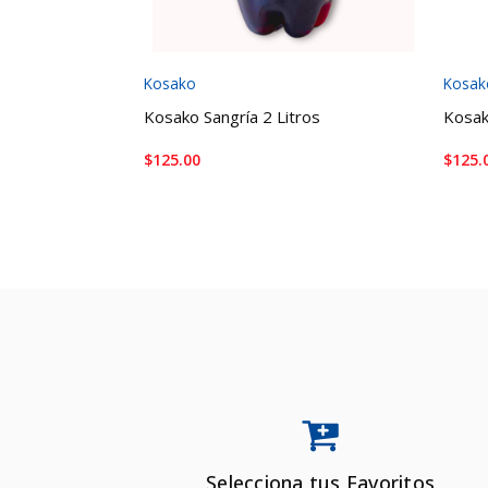
Kosako
Kosak
Kosako Sangría 2 Litros
Kosak
$
125.00
$
125.
AÑADIR AL CARRITO
AÑA
Selecciona tus Favoritos