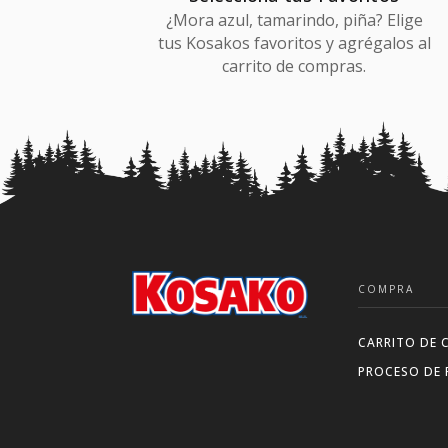
¿Mora azul, tamarindo, piña? Elige
tus Kosakos favoritos y agrégalos al
carrito de compras.
COMPRA
CARRITO DE 
PROCESO DE