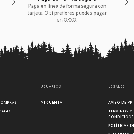
Paga en línea de forma segura con
tarjeta. O si prefieres puedes pagar
en OXXO.
USUARIOS
LEGALES
COMPRAS
MI CUENTA
AVISO DE PR
 PAGO
TÉRMINOS Y
CONDICIONE
POLÍTICAS D