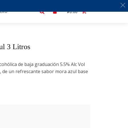
LERO
$
0.00
l 3 Litros
ohólica de baja graduación 5.5% Alc Vol
), de un refrescante sabor mora azul base