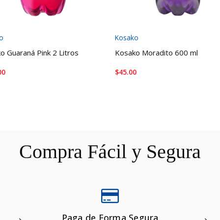
o
Kosako
o Guaraná Pink 2 Litros
Kosako Moradito 600 ml
00
$
45.00
DIR AL CARRITO
AÑADIR AL CARRITO
Compra Fácil y Segura
Paga de Forma Segura