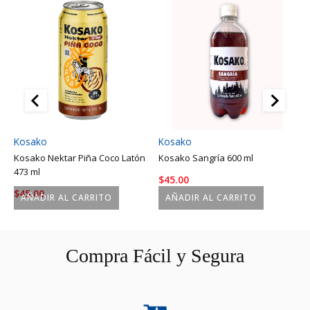
Kosako
Kosako
K
Kosako Nektar Piña Coco Latón
Kosako Sangría 600 ml
K
473 ml
$
45.00
$
$
45.00
AÑADIR AL CARRITO
AÑADIR AL CARRITO
Compra Fácil y Segura