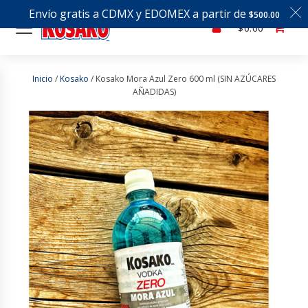
Envío gratis a CDMX y EDOMEX a partir de
$
500.00
$
0.00
Inicio
/
Kosako
/ Kosako Mora Azul Zero 600 ml (SIN AZÚCARES
AÑADIDAS)