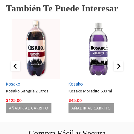
También Te Puede Interesar
Kosako
Kosako
K
Kosako Sangría 2 Litros
Kosako Moradito 600 ml
K
$
125.00
$
45.00
$
AÑADIR AL CARRITO
AÑADIR AL CARRITO
Compra Fácil y Segura