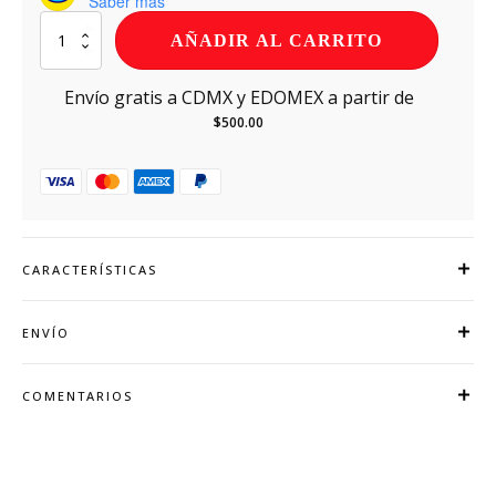
Saber más
Kosako
AÑADIR AL CARRITO
Nektar
Guayaba
Latón
Envío gratis a CDMX y EDOMEX a partir de
473
$
500.00
ml
cantidad
CARACTERÍSTICAS
ENVÍO
COMENTARIOS