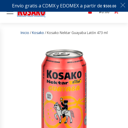
Envío gratis a CDMX y EDOMEX a partir de
$
500.00
$
0.00
Inicio
/
Kosako
/ Kosako Nektar Guayaba Latón 473 ml